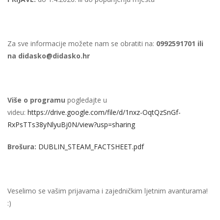
Za sve informacije možete nam se obratiti na:
0992591701 ili
na didasko@didasko.hr
Više o programu
pogledajte u
videu:
https://drive.google.com/file/d/1nxz-OqtQzSnGf-
RxPsTTs38yNlyuBj0N/view?usp=sharing
Brošura:
DUBLIN_STEAM_FACTSHEET.pdf
Veselimo se vašim prijavama i zajedničkim ljetnim avanturama!
:)