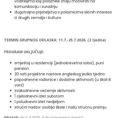
voditeljima koji polaznike znaju motivirati na
komunikaciju i suradnju
dugotrajna prijateljstva s polaznicima sličnih interesa
iz drugih zemalja i kultura
TERMIN GRUPNOG ODLASKA: 11.7.-25.7.2026. (2 tjedna)
PROGRAM UKLJUČUJE:
smještaj u rezidenciji (jednokrevetna soba), puni
pansion
20 sati projektne nastave engleskog jezika tjedno
popodnevne radionice i dodatne aktivnosti (u školi ili
vani)
svakodnevne večernje aktivnosti
1 cjelodnevni izlet subotom
1 poludnevni izlet nedjeljom
stručni nadzor osoblja škole i našu stručnu pratnju
PRIJAVE:
do 1.4.2026. ili do popunjenja mjesta