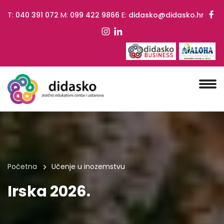
T:
040 391 072
M:
099 422 9866
E:
didasko@didasko.hr
Početna
Učenje u inozemstvu
Irska 2026.