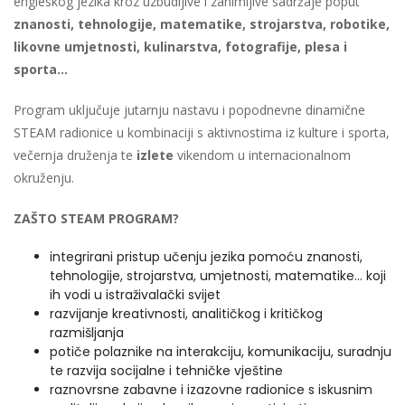
engleskog jezika kroz uzbudljive i zanimljive sadržaje poput
znanosti, tehnologije, matematike, strojarstva, robotike,
likovne umjetnosti, kulinarstva, fotografije, plesa i
sporta...
Program uključuje jutarnju nastavu i popodnevne dinamične
STEAM radionice u kombinaciji s aktivnostima iz kulture i sporta,
večernja druženja te
izlete
vikendom u internacionalnom
okruženju.
ZAŠTO STEAM PROGRAM?
integrirani pristup učenju jezika pomoću znanosti,
tehnologije, strojarstva, umjetnosti, matematike... koji
ih vodi u istraživalački svijet
razvijanje kreativnosti, analitičkog i kritičkog
razmišljanja
potiče polaznike na interakciju, komunikaciju, suradnju
te razvija socijalne i tehničke vještine
raznovrsne zabavne i izazovne radionice s iskusnim