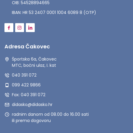
OIB: 54528894665
IBAN: HR 53 2407 0001 1004 6089 8 (OTP)
Adresa Čakovec
Športska 6a, Čakovec
MTC, bočni ulaz, I. kat
040 391 072
099 422 9866
Fax: 040 391 072
didasko@didasko.hr
radnim danom od 08.00 do 16.00 sati
ili prema dogovoru