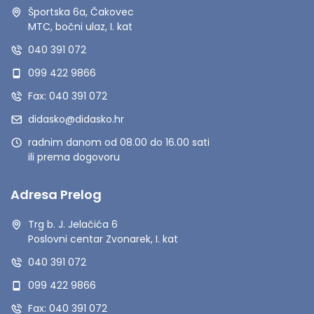
Športska 6a, Čakovec
MTC, bočni ulaz, I. kat
040 391 072
099 422 9866
Fax: 040 391 072
didasko@didasko.hr
radnim danom od 08.00 do 16.00 sati
ili prema dogovoru
Adresa Prelog
Trg b. J. Jelačića 6
Poslovni centar Zvonarek, I. kat
040 391 072
099 422 9866
Fax: 040 391 072