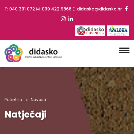
T:
040 391 072
M:
099 422 9866
E:
didasko@didasko.hr
Početna
Novosti
Natječaji