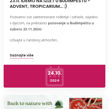
23.11. IDEMO NA IZLET U BUDIMPEŠTU -
ADVENT, TROPICARIUM... :)
Pozivamo sve zainteresirane roditelje i odrasle, zajedno
s djecom, na prekrasno
putovanje u Budimpeštu u
subotu 23.11.2024.
!
Uživajte u čarobnoj atmosferi...
Saznajte više
24.10.
2024