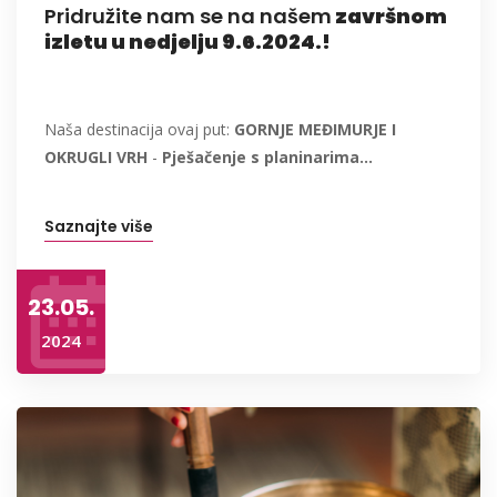
Pridružite nam se na našem
završnom
izletu u nedjelju 9.6.2024.!
Naša destinacija ovaj put:
GORNJE MEĐIMURJE I
OKRUGLI VRH
-
Pješačenje s planinarima...
Saznajte više
23.05.
2024