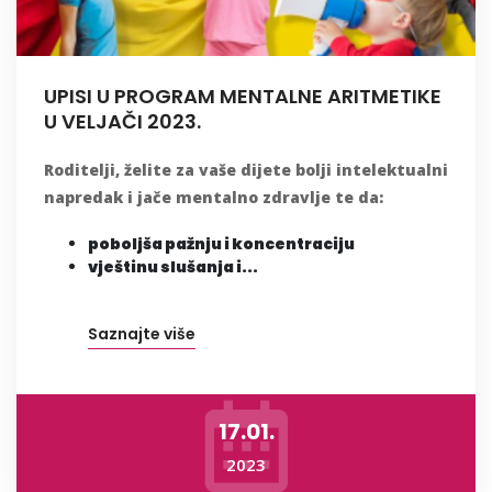
UPISI U PROGRAM MENTALNE ARITMETIKE
U VELJAČI 2023.
Roditelji, želite za vaše dijete bolji intelektualni
napredak i jače mentalno zdravlje te da:
poboljša pažnju i koncentraciju
vještinu slušanja i...
Saznajte više
17.01.
2023