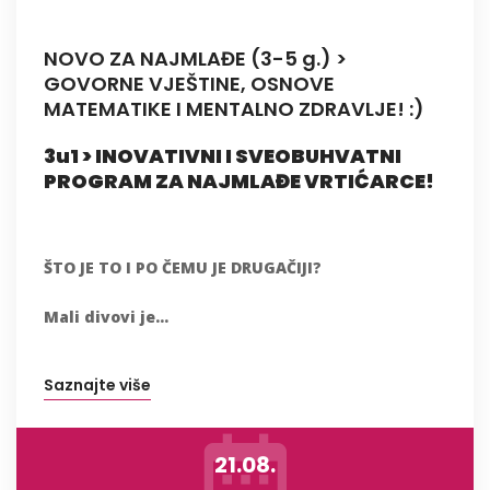
NOVO ZA NAJMLAĐE (3-5 g.) >
GOVORNE VJEŠTINE, OSNOVE
MATEMATIKE I MENTALNO ZDRAVLJE! :)
3u1 > INOVATIVNI I SVEOBUHVATNI
PROGRAM ZA NAJMLAĐE VRTIĆARCE!
ŠTO JE TO I PO ČEMU JE DRUGAČIJI?
Mali divovi je...
Saznajte više
21.08.