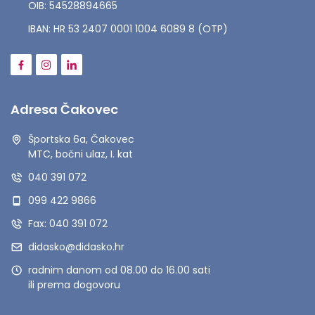
OIB: 54528894665
IBAN: HR 53 2407 0001 1004 6089 8 (OTP)
Adresa Čakovec
Športska 6a, Čakovec
MTC, bočni ulaz, I. kat
040 391 072
099 422 9866
Fax: 040 391 072
didasko@didasko.hr
radnim danom od 08.00 do 16.00 sati
ili prema dogovoru