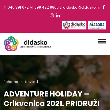
T:
040 391 072
M:
099 422 9866
E:
didasko@didasko.hr
Početna
Novosti
ADVENTURE HOLIDAY –
Crikvenica 2021. PRIDRUŽI