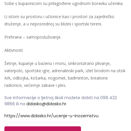
Sobe s kupaonicom su prilagođene ugodnom boravku učenika.
U istom su prostoru i učionice kao i prostori za zajedničko
druženje, a u neposrednoj su blizini i sportski tereni.
Prehrana – samoposluživanje.
Aktivnosti
Šetnje, kupanje u bazenu i moru, sinkronizirano plivanje,
vaterpolo, sportske igre, adrenalinski park, izlet brodom na otok
Krk, odbojka, košarka, nogomet, badminton, kreativne
radionice, večernje zabave i ples.
Sve informacije o ljetnoj školi možete dobiti na 099 422
9866 ili na
didasko@didasko.hr
.
https://www.didasko.hr/ucenje-u-inozemstvu